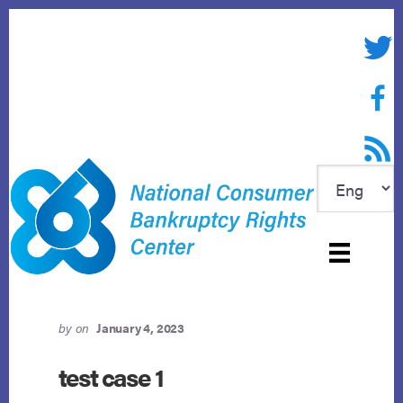
Skip
to
Twitte
content
Face
RSS f
by
on
January 4, 2023
test case 1