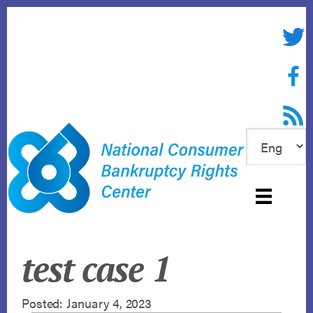
Skip
to
Twitte
content
Face
RSS f
test case 1
Posted: January 4, 2023