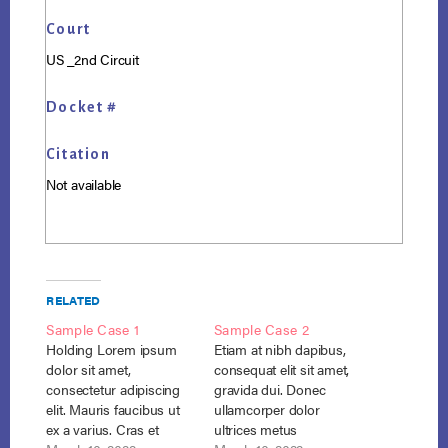
Court
US _2nd Circuit
Docket #
Citation
Not available
RELATED
Sample Case 1
Sample Case 2
Holding Lorem ipsum
Etiam at nibh dapibus,
dolor sit amet,
consequat elit sit amet,
consectetur adipiscing
gravida dui. Donec
elit. Mauris faucibus ut
ullamcorper dolor
ex a varius. Cras et
ultrices metus